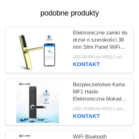
POLITYKA
PRYWATNOŚCI
podobne produkty
Elektroniczne zamki do
drzwi o szerokości 38
mm Slim Panel WiFi
APP Dostęp Karta MF1
USD 60-89/Unit MOQ:1 szt.
13,56 Hz
KONTAKT
Bezpieczeństwo Karta
MF1 Hasło
Elektroniczna blokada
drzwi Wodoodporna
USD 79-99/Unit MOQ:1 zestaw
KONTAKT
WiFi Bluetooth