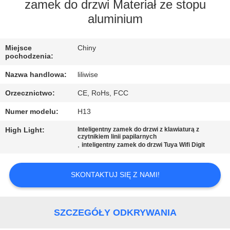
KONTROLA
zamek do drzwi Materiał ze stopu
aluminium
JAKOŚCI
Miejsce
Chiny
SKONTAKTUJ
pochodzenia:
SIĘ
Nazwa handlowa:
liliwise
Z
Orzecznictwo:
CE, RoHs, FCC
NAMI
Numer modelu:
H13
High Light:
Inteligentny zamek do drzwi z klawiaturą z
AKTUALNOŚCI
czytnikiem linii papilarnych
,
inteligentny zamek do drzwi Tuya Wifi Digit
NEWS
SKONTAKTUJ SIĘ Z NAMI!
SITEMAP
SZCZEGÓŁY ODKRYWANIA