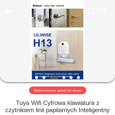
Guangzhou
Light
Source
Electronics
Technology
Limited.
All
Rights
DOM
Reserved.
PRODUKTY
O
NAS
WYCIECZKA
PO
Elektroniczne zamki do drzwi
FABRYCE
Tuya Wifi Cyfrowa klawiatura z
czytnikiem linii papilarnych Inteligentny