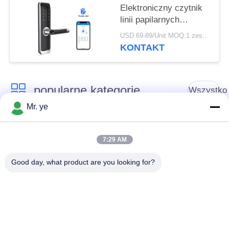
Elektroniczny czytnik
linii papilarnych
Cyfrowy zamek
USD 69-89/Unit MOQ:1 zestaw
Inteligentny do
KONTAKT
zamieszkania
popularne kategorie
Wszystko
Mr. ye
Elektroniczne zamki
Blokada drzwi
do drzwi
odcisków palców
7:29 AM
Good day, what product are you looking for?
Blokada drzwi
Blokada drzwi
rozpoznawania
aparatu
twarzy
Automatyczna
Blokada drzwi