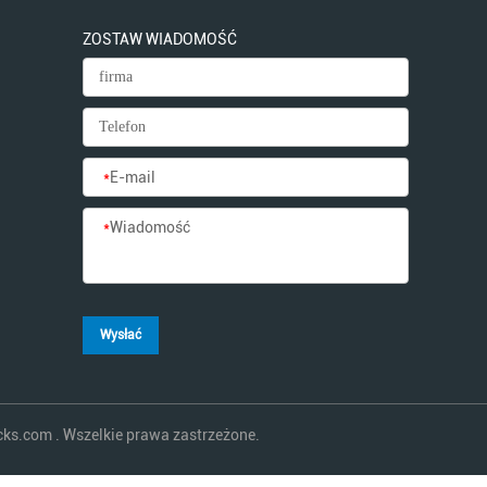
ZOSTAW WIADOMOŚĆ
*
E-mail
*
Wiadomość
Wysłać
cks.com . Wszelkie prawa zastrzeżone.