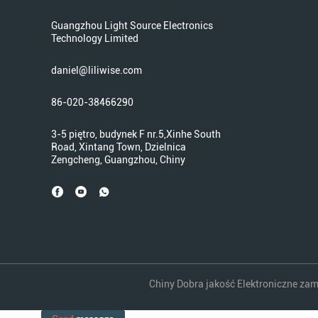
Guangzhou Light Source Electronics
Technology Limited
daniel@liliwise.com
86-020-38466290
3-5 piętro, budynek F nr.5,Xinhe South
Road, Xintang Town, Dzielnica
Zengcheng, Guangzhou, Chiny
Chiny Dobra jakość Elektroniczne zam