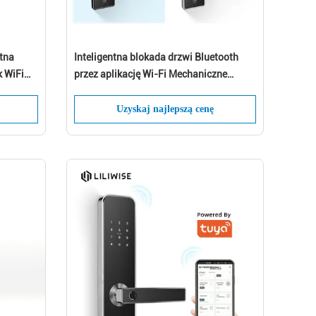
ntna
Inteligentna blokada drzwi Bluetooth
k WiFi
przez aplikację Wi-Fi Mechaniczne
klucze odblokowujące do użytku
domowego
Uzyskaj najlepszą cenę