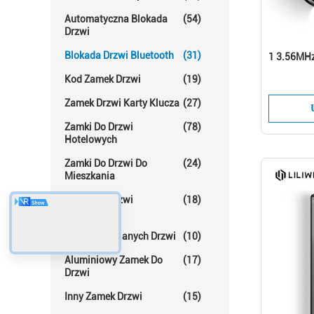
Automatyczna Blokada
(54)
Drzwi
Blokada Drzwi Bluetooth
(31)
1 3.56MHz
Kod Zamek Drzwi
(19)
Zamek Drzwi Karty Klucza
(27)
Zamki Do Drzwi
(78)
Hotelowych
Zamki Do Drzwi Do
(24)
Mieszkania
Zamki Do Drzwi
(18)
Pokojowych
Blokada Szklanych Drzwi
(10)
Aluminiowy Zamek Do
(17)
Drzwi
Inny Zamek Drzwi
(15)