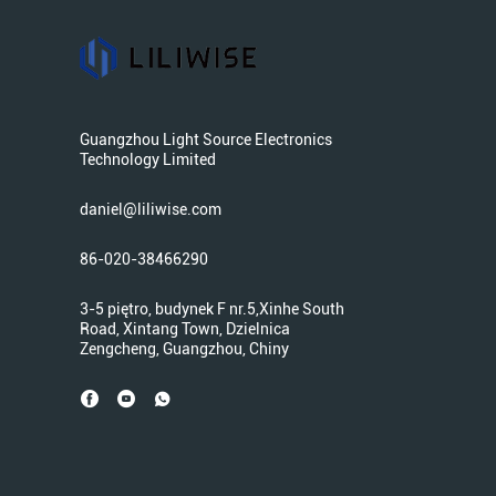
Guangzhou Light Source Electronics
Technology Limited
daniel@liliwise.com
86-020-38466290
3-5 piętro, budynek F nr.5,Xinhe South
Road, Xintang Town, Dzielnica
Zengcheng, Guangzhou, Chiny