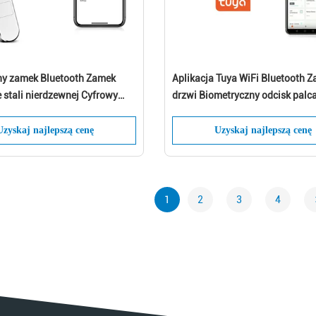
tny zamek Bluetooth Zamek
Aplikacja Tuya WiFi Bluetooth 
 stali nierdzewnej Cyfrowy
drzwi Biometryczny odcisk palc
ktroniczny
Cyfrowa bezkluczowa inteligent
blokada drzwi
Uzyskaj najlepszą cenę
Uzyskaj najlepszą cenę
1
2
3
4