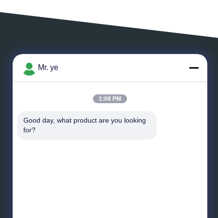
ZOSTAW WIADOMOŚĆ
Mr. ye
1:08 PM
Good day, what product are you looking 
*
E-mail
for?
*
Wiadomość
Wysłać