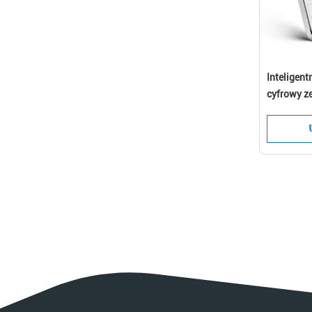
Inteligen
cyfrowy ze
zamek ele