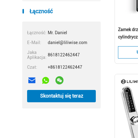
Łączność
Zamek drz
Łączność:
Mr. Daniel
cylindrycz
E-Mail:
daniel@liliwise.com
palca Odb
Jaka
8618122462447
Aplikacja:
Czat:
+8618122462447
Skontaktuj się teraz