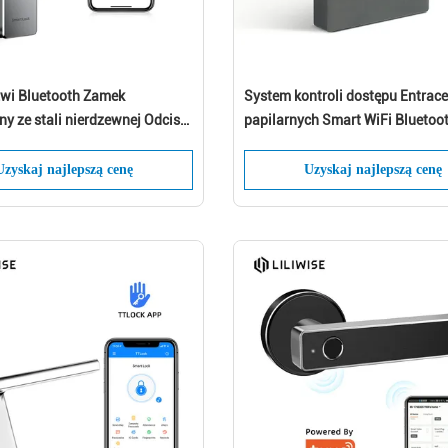
wi Bluetooth Zamek
System kontroli dostępu Entrace 
ny ze stali nierdzewnej Odcisk
papilarnych Smart WiFi Bluetoo
lokowanie klucza
Zostaw wiadomość Oddzwonimy wkrótce
Uzyskaj najlepszą cenę
Uzyskaj najlepszą cenę
Składać