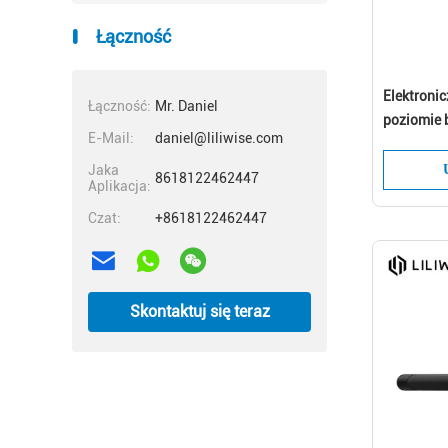
Łączność
Elektroni
Łączność:
Mr. Daniel
poziomie 
E-Mail:
daniel@liliwise.com
Smart Fac
Jaka
8618122462447
Aplikacja:
Czat:
+8618122462447
Skontaktuj się teraz