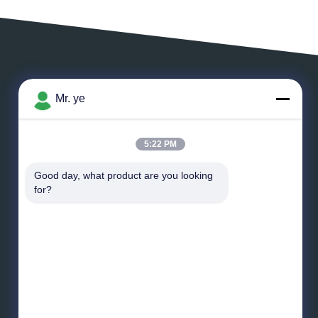
ZOSTAW WIADOMOŚĆ
Mr. ye
5:22 PM
Good day, what product are you looking 
*
E-mail
for?
*
Wiadomość
Wysłać