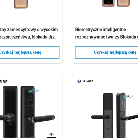
czny zamek cyfrowy o wysokim
Biometryczne inteligentne
bezpieczeństwa, blokada drzwi
rozpoznawanie twarzy Blokada 
e Touch Screen
Podczerwień Non-Touch Info - C
Zostaw wiadomość Oddzwonimy wkrótce
Way
Uzyskaj najlepszą cenę
Uzyskaj najlepszą cenę
Składać