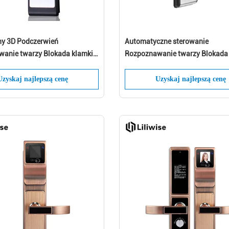
tny 3D Podczerwień
Automatyczne sterowanie
anie twarzy Blokada klamki
Rozpoznawanie twarzy Blokada
rodziny i firmy
Stop cynku z 2,5-calowym ekra
Uzyskaj najlepszą cenę
Uzyskaj najlepszą cenę