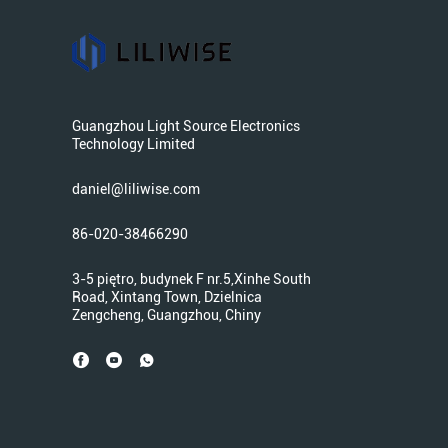
Guangzhou Light Source Electronics
Technology Limited
daniel@liliwise.com
86-020-38466290
3-5 piętro, budynek F nr.5,Xinhe South
Road, Xintang Town, Dzielnica
Zengcheng, Guangzhou, Chiny