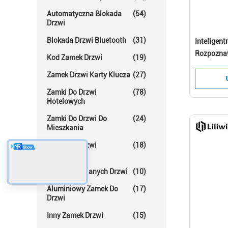
Automatyczna Blokada
(54)
Drzwi
Blokada Drzwi Bluetooth
(31)
Inteligen
Rozpoznaw
Kod Zamek Drzwi
(19)
drzwi dla 
Zamek Drzwi Karty Klucza
(27)
Zamki Do Drzwi
(78)
Hotelowych
Zamki Do Drzwi Do
(24)
Mieszkania
Zamki Do Drzwi
(18)
Pokojowych
Blokada Szklanych Drzwi
(10)
Aluminiowy Zamek Do
(17)
Drzwi
Inny Zamek Drzwi
(15)