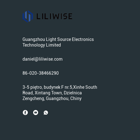
Guangzhou Light Source Electronics
Technology Limited
daniel@liliwise.com
86-020-38466290
3-5 piętro, budynek F nr.5,Xinhe South
Road, Xintang Town, Dzielnica
Zengcheng, Guangzhou, Chiny