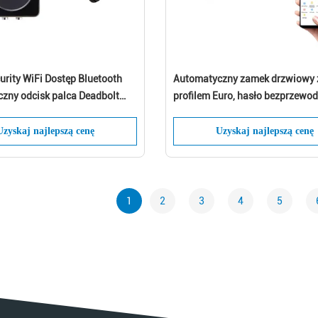
urity WiFi Dostęp Bluetooth
Automatyczny zamek drzwiowy 
zny odcisk palca Deadbolt
profilem Euro, hasło bezprzewo
rzedaż Zamek do drzwi
Wodoodporny zamek do skrzynk
zewnętrznej skrzynki pocztowej
Uzyskaj najlepszą cenę
Uzyskaj najlepszą cenę
1
2
3
4
5