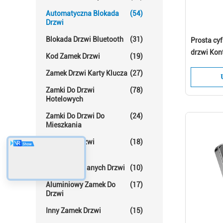
Automatyczna Blokada
(54)
Drzwi
Blokada Drzwi Bluetooth
(31)
Prosta cy
drzwi Kont
Kod Zamek Drzwi
(19)
Bluetooth
Zamek Drzwi Karty Klucza
(27)
Zamki Do Drzwi
(78)
Hotelowych
Zamki Do Drzwi Do
(24)
Mieszkania
Zamki Do Drzwi
(18)
Pokojowych
Blokada Szklanych Drzwi
(10)
Aluminiowy Zamek Do
(17)
Drzwi
Inny Zamek Drzwi
(15)