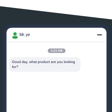
ZOSTAW WIADOMOŚĆ
Mr. ye
3:23 AM
Good day, what product are you looking 
*
E-mail
for?
*
Wiadomość
Wysłać