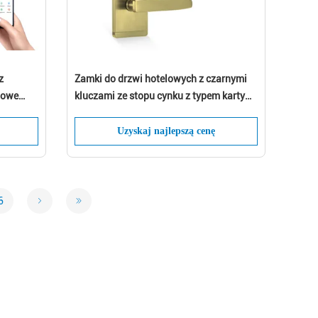
z
Zamki do drzwi hotelowych z czarnymi
dowe
kluczami ze stopu cynku z typem karty
i
ANSI Mortise MF1
Uzyskaj najlepszą cenę
6