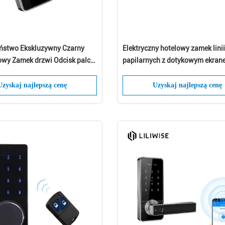
ństwo Ekskluzywny Czarny
Elektryczny hotelowy zamek linii
owy Zamek drzwi Odcisk palca
papilarnych z dotykowym ekran
a kluczy Schowek Cylinder
Zostaw wiadomość Oddzwonimy wkrótce
k
Uzyskaj najlepszą cenę
Uzyskaj najlepszą cenę
Składać