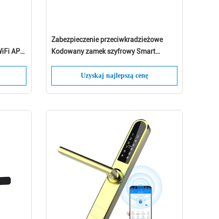
Zabezpieczenie przeciwkradzieżowe
WiFi APP
Kodowany zamek szyfrowy Smart
Stardand Electric Mortise APP Control
Uzyskaj najlepszą cenę