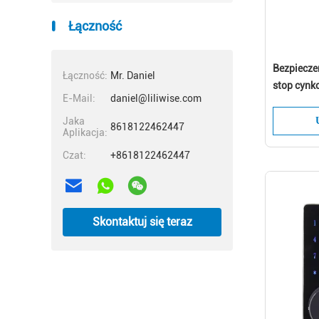
Łączność
Bezpiecze
Łączność:
Mr. Daniel
stop cynk
E-Mail:
daniel@liliwise.com
Kombinacj
Smart Loc
Jaka
8618122462447
Aplikacja:
Czat:
+8618122462447
Skontaktuj się teraz