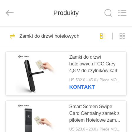
Guangzhou
Light
Source
Electronics
Produkty
Technology
Limited.
All
Rights
DOM
Reserved.
150
Zamki do drzwi hotelowych
Elektroniczne zamki
PRODUKTY
do drzwi
Zamki do drzwi
hotelowych FCC Grey
O
4,8 V do czytników kart
NAS
US $32.0 - 45.0 / Piece MOQ:1 szt
KONTAKT
71
WYCIECZKA
Blokada drzwi
PO
Smart Screen Swipe
Card Centralny zamek z
FABRYCE
odcisków palców
pilotem Hotelowe zamki
drzwi ze stopu cynku
US $23.0 - 28.0 / Piece MOQ:1 szt.