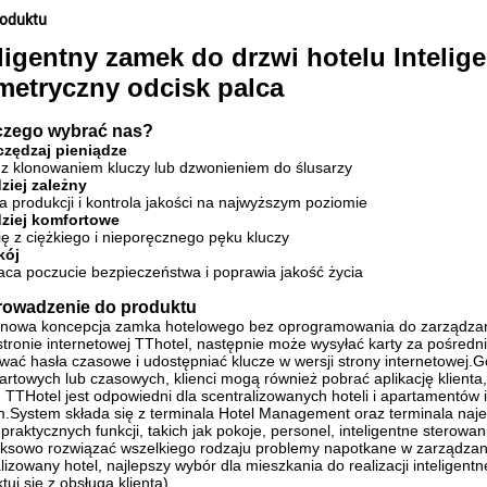
roduktu
eligentny zamek do drzwi hotelu Inteli
metryczny odcisk palca
aczego wybrać nas?
czędzaj pieniądze
 z klonowaniem kluczy lub dzwonieniem do ślusarzy
dziej zależny
a produkcji i kontrola jakości na najwyższym poziomie
dziej komfortowe
ę z ciężkiego i nieporęcznego pęku kluczy
kój
aca poczucie bezpieczeństwa i poprawia jakość życia
rowadzenie do produktu
o nowa koncepcja zamka hotelowego bez oprogramowania do zarządzani
 stronie internetowej TThotel, następnie może wysyłać karty za pośre
wać hasła czasowe i udostępniać klucze w wersji strony internetowej
artowych lub czasowych, klienci mogą również pobrać aplikację klienta,
 TTHotel jest odpowiedni dla scentralizowanych hoteli i apartamentów
m.System składa się z terminala Hotel Management oraz terminala naj
praktycznych funkcji, takich jak pokoje, personel, inteligentne sterow
ksowo rozwiązać wszelkiego rodzaju problemy napotkane w zarządzaniu
lizowany hotel, najlepszy wybór dla mieszkania do realizacji inteligent
tuj się z obsługą klienta)