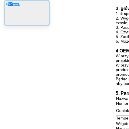
3. gł
1.
5 s
2. Wyg
czasie;
3. Pas
4. Czyt
5. Zasi
6. Moż
4.OEM
W przy
projek
W przy
produkt
promoc
Będąc p
aby po
5. Pa
Nazwa 
Numer
Odblok
Temper
Wilgot
Napięc