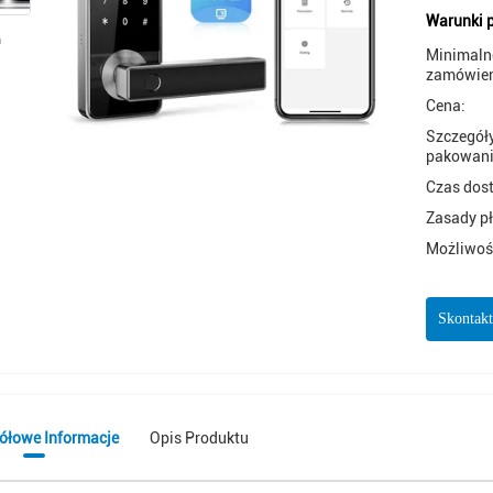
Warunki p
Minimaln
zamówien
Cena:
Szczegół
pakowani
Czas dos
Zasady pł
Możliwoś
Skontakt
ółowe Informacje
Opis Produktu