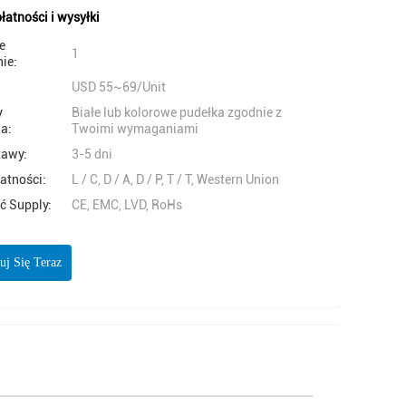
łatności i wysyłki
e
1
ie:
USD 55~69/Unit
y
Białe lub kolorowe pudełka zgodnie z
a:
Twoimi wymaganiami
tawy:
3-5 dni
atności:
L / C, D / A, D / P, T / T, Western Union
ć Supply:
CE, EMC, LVD, RoHs
uj Się Teraz