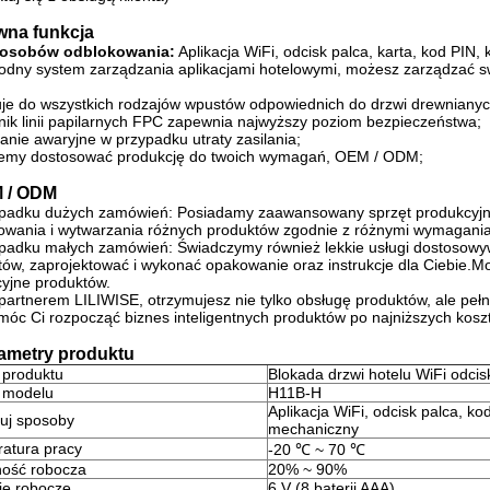
ówna funkcja
posobów odblokowania:
Aplikacja WiFi, odcisk palca, karta, kod PIN,
odny system zarządzania aplikacjami hotelowymi, możesz zarządzać s
uje do wszystkich rodzajów wpustów odpowiednich do drzwi drewnianyc
nik linii papilarnych FPC zapewnia najwyższy poziom bezpieczeństwa;
lanie awaryjne w przypadku utraty zasilania;
emy dostosować produkcję do twoich wymagań, OEM / ODM;
 / ODM
padku dużych zamówień: Posiadamy zaawansowany sprzęt produkcyjny
towania i wytwarzania różnych produktów zgodnie z różnymi wymagania
padku małych zamówień: Świadczymy również lekkie usługi dostosow
ów, zaprojektować i wykonać opakowanie oraz instrukcje dla Ciebie.Mo
yjne produktów.
artnerem LILIWISE, otrzymujesz nie tylko obsługę produktów, ale pełne
móc Ci rozpocząć biznes inteligentnych produktów po najniższych kosz
rametry produktu
produktu
Blokada drzwi hotelu WiFi odci
 modelu
H11B-H
Aplikacja WiFi, odcisk palca, kod
uj sposoby
mechaniczny
atura pracy
-20 ℃ ~ 70 ℃
ność robocza
20% ~ 90%
ie robocze
6 V (8 baterii AAA)