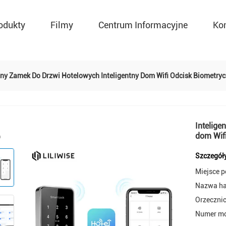
odukty
Filmy
Centrum Informacyjne
Ko
ntny Zamek Do Drzwi Hotelowych Inteligentny Dom Wifi Odcisk Biometr
Intelige
dom Wif
Szczegół
Miejsce 
Nazwa h
Orzeczni
Numer mo