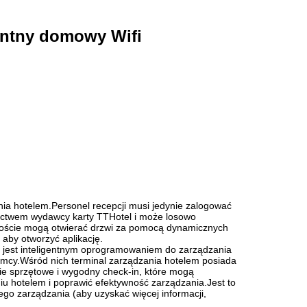
gentny domowy Wifi
a hotelem.Personel recepcji musi jedynie zalogować
dnictwem wydawcy karty TTHotel i może losowo
.Goście mogą otwierać drzwi za pomocą dynamicznych
 aby otworzyć aplikację.
 i jest inteligentnym oprogramowaniem do zarządzania
emcy.Wśród nich terminal zarządzania hotelem posiada
anie sprzętowe i wygodny check-in, które mogą
 hotelem i poprawić efektywność zarządzania.Jest to
nego zarządzania (aby uzyskać więcej informacji,