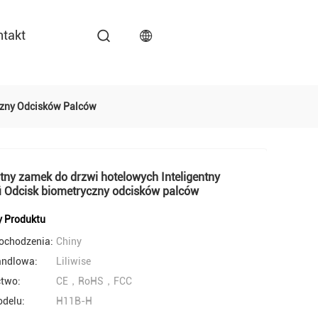
ntakt
yczny Odcisków Palców
ntny zamek do drzwi hotelowych Inteligentny
i Odcisk biometryczny odcisków palców
y Produktu
pochodzenia:
Chiny
andlowa:
Liliwise
ctwo:
CE，RoHS，FCC
delu:
H11B-H