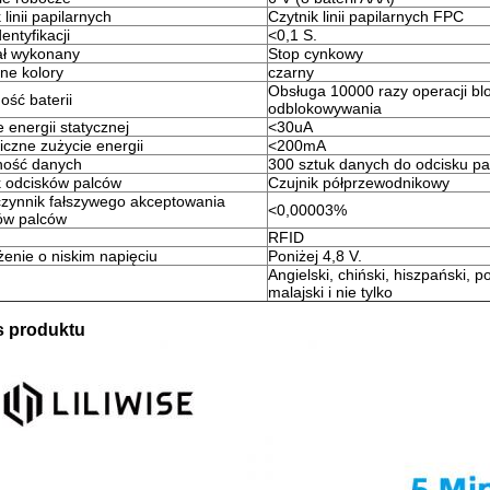
 linii papilarnych
Czytnik linii papilarnych FPC
entyfikacji
<0,1 S.
ał wykonany
Stop cynkowy
ne kolory
czarny
Obsługa 10000 razy operacji bl
ość baterii
odblokowywania
 energii statycznej
<30uA
czne zużycie energii
<200mA
ość danych
300 sztuk danych do odcisku pal
k odcisków palców
Czujnik półprzewodnikowy
zynnik fałszywego akceptowania
<0,00003%
ów palców
RFID
żenie o niskim napięciu
Poniżej 4,8 V.
Angielski, chiński, hiszpański, po
malajski i nie tylko
is produktu
Zostaw wiadomość Oddzwonimy wkrótce