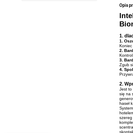
Opis p
Int
Bio
1. dl
1. Osz
Koniec
2. Bar
Kontrol
3. Bar
Zgub si
4. Spo
Przywr
2. Wp
Jest t
się na
genero
haseł k
System
hotele
szereg 
komple
scentra
skontak