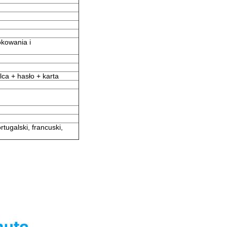
okowania i
ca + hasło + karta
rtugalski, francuski,
!