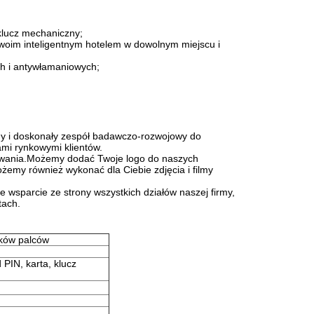
 klucz mechaniczny;
woim inteligentnym hotelem w dowolnym miejscu i
h i antywłamaniowych;
 i doskonały zespół badawczo-rozwojowy do
mi rynkowymi klientów.
ywania.Możemy dodać Twoje logo do naszych
żemy również wykonać dla Ciebie zdjęcia i filmy
 wsparcie ze strony wszystkich działów naszej firmy,
tach.
sków palców
 PIN, karta, klucz