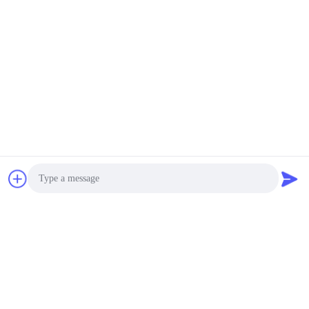
zamki do drzwi
Centralny zamek z
USD 55-84/Unit MOQ:1 szt.
pilotem Automatyczna
KONTAKT
blokada hasła
Inteligentne
elektroniczne zamki do
drzwi Zdalne sterowanie
Bluetooth Cyfrowy
USD 52-69/Unit MOQ:1
odcisk palca z
KONTAKT
automatycznym
zamkiem
Elektroniczne
inteligentne zamki drzwi
USD 60-79/Unit MOQ:1 zestaw
Photo
KONTAKT
Video Call