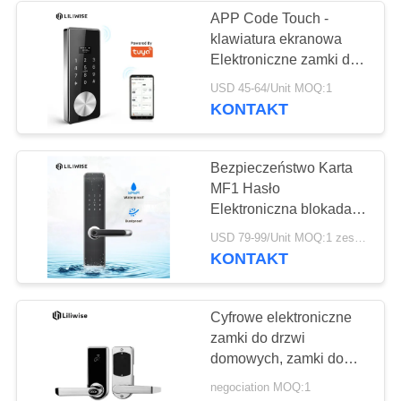
APP Code Touch -
klawiatura ekranowa
Elektroniczne zamki do
drzwi Zamki do zamków
USD 45-64/Unit MOQ:1
drzwi
KONTAKT
Bezpieczeństwo Karta
MF1 Hasło
Elektroniczna blokada
drzwi Wodoodporna
USD 79-99/Unit MOQ:1 zestaw
KONTAKT
Cyfrowe elektroniczne
zamki do drzwi
domowych, zamki do
drzwi mieszkalnych
negociation MOQ:1