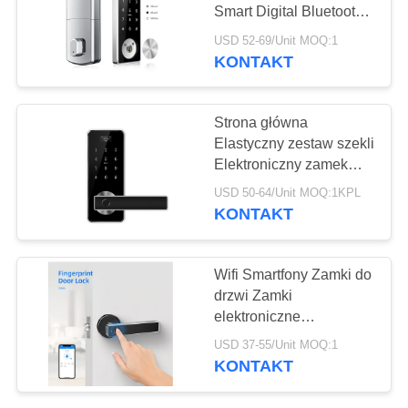
POLITYKA
Smart Digital Bluetooth
PRYWATNOŚCI
Access Elektroniczne
USD 52-69/Unit MOQ:1
zamki drzwi linii
KONTAKT
papilarnych
Strona główna
Elastyczny zestaw szekli
Elektroniczny zamek
Numer zamka ze stopu
USD 50-64/Unit MOQ:1KPL
cynku
KONTAKT
Wifi Smartfony Zamki do
drzwi Zamki
elektroniczne
Bezkluczykowy zamek /
USD 37-55/Unit MOQ:1
Odcisk palca Zamki do
KONTAKT
drzwi