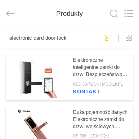
Guangzhou
Light
Source
Electronics
Produkty
Technology
Limited.
All
Rights
DOM
Reserved.
electronic card door lock
PRODUKTY
Elektroniczne
inteligentne zamki do
O
drzwi Bezpieczeństwo
NAS
Tuya APP WiFi dla
USD 60-79/Unit MOQ:1KPL
domu CE FCC ROHS
KONTAKT
WYCIECZKA
PO
Duża pojemność danych
Elektroniczne zamki do
FABRYCE
drzwi wejściowych,
trwała elektroniczna
US $88~115 MOQ:1