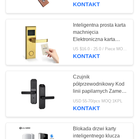
KONTROLA
blokada drzwi do kart
KONTAKT
JAKOŚCI
Inteligentna prosta karta
SKONTAKTUJ
machnięcia
Elektroniczna karta
SIĘ
klucza Zamek do hoteli
US $16.0 - 25.0 / Piece MOQ:1
Z
KONTAKT
NAMI
Czujnik
AKTUALNOŚCI
półprzewodnikowy Kod
linii papilarnych Zamek
drzwi, elektroniczne
NEWS
USD 55-70/pcs MOQ:1KPL
zamki drzwi bez klucza
KONTAKT
SITEMAP
Blokada drzwi karty
inteligentnego klucza