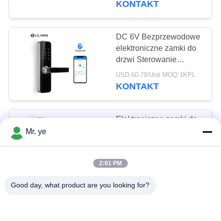
KONTAKT
DC 6V Bezprzewodowe
elektroniczne zamki do
drzwi Sterowanie
ekranem dotykowym
USD 60-79/Unit MOQ:1KPL
Manewrowa funkcja
KONTAKT
Bluetooth linii
papilarnych
Elektroniczne zamki do
drzwi Trwała blokada
Mr. ye
drzwi Bluetooth,
optyczny odcisk palca
USD 70-89/Unit MOQ:1KPL
2:01 PM
3D Biologiczny blok
KONTAKT
stopu cynku
Good day, what product are you looking for?
Klawiatura Bluetooth
WiFi Elektroniczne