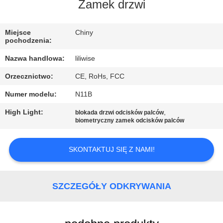
KONTROLA
Zamek drzwi
JAKOŚCI
Miejsce
Chiny
pochodzenia:
SKONTAKTUJ
Nazwa handlowa:
liliwise
SIĘ
Orzecznictwo:
CE, RoHs, FCC
Z
Numer modelu:
N11B
NAMI
High Light:
,
blokada drzwi odcisków palców
biometryczny zamek odcisków palców
AKTUALNOŚCI
SKONTAKTUJ SIĘ Z NAMI!
NEWS
SZCZEGÓŁY ODKRYWANIA
SITEMAP