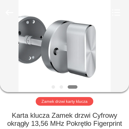
Guangzhou
Light
Source
Electronics
Technology
Limited.
All
Rights
DOM
Reserved.
PRODUKTY
O
NAS
WYCIECZKA
PO
Zamek drzwi karty klucza
FABRYCE
Karta klucza Zamek drzwi Cyfrowy
okrągły 13,56 MHz Pokrętło Figerprint