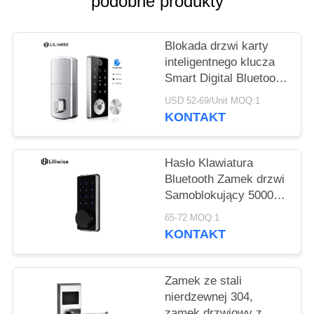
podobne produkty
POLITYKA
PRYWATNOŚCI
Blokada drzwi karty
inteligentnego klucza
Smart Digital Bluetooth
Access Elektroniczne
USD 52-69/Unit MOQ:1
zamki drzwi linii
KONTAKT
papilarnych
Hasło Klawiatura
Bluetooth Zamek drzwi
Samoblokujący 5000
razy żywotność
65-72 MOQ:1
KONTAKT
Zamek ze stali
nierdzewnej 304,
zamek drzwiowy z