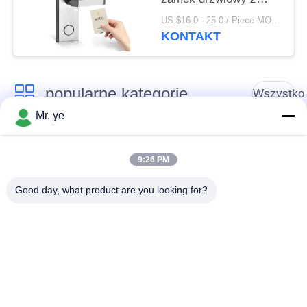
kartą magnetyczną
US $16.0 - 25.0 / Piece MOQ:1
RFID
KONTAKT
popularne kategorie
Wszystko
Mr. ye
Elektroniczne zamki
Blokada drzwi
do drzwi
odcisków palców
9:26 PM
Good day, what product are you looking for?
Blokada drzwi
Blokada drzwi
rozpoznawania
aparatu
twarzy
Automatyczna
Blokada drzwi
blokada drzwi
Bluetooth