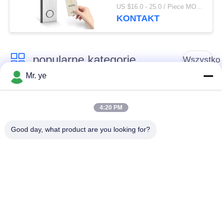
kartą magnetyczną
US $16.0 - 25.0 / Piece MOQ:1
RFID
KONTAKT
popularne kategorie
Wszystko
Mr. ye
Elektroniczne zamki
Blokada drzwi
do drzwi
odcisków palców
4:20 PM
Good day, what product are you looking for?
Blokada drzwi
Blokada drzwi
rozpoznawania
aparatu
twarzy
Automatyczna
Blokada drzwi
blokada drzwi
Bluetooth