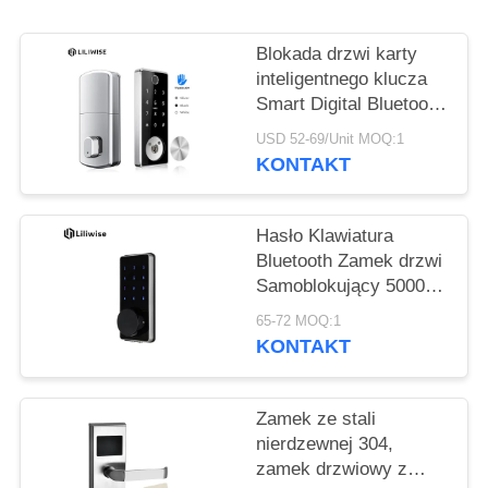
POLITYKA
PRYWATNOŚCI
Blokada drzwi karty
inteligentnego klucza
Smart Digital Bluetooth
Access Elektroniczne
USD 52-69/Unit MOQ:1
zamki drzwi linii
KONTAKT
papilarnych
Hasło Klawiatura
Bluetooth Zamek drzwi
Samoblokujący 5000
razy żywotność
65-72 MOQ:1
KONTAKT
Zamek ze stali
nierdzewnej 304,
zamek drzwiowy z