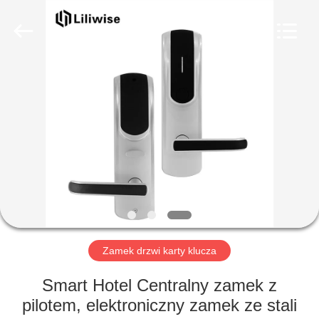
Guangzhou
Light
Source
Electronics
Technology
Limited.
All
Rights
DOM
Reserved.
PRODUKTY
O
NAS
WYCIECZKA
PO
Zamek drzwi karty klucza
FABRYCE
Smart Hotel Centralny zamek z
pilotem, elektroniczny zamek ze stali