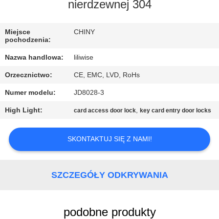
KONTROLA
nierdzewnej 304
JAKOŚCI
Miejsce
CHINY
pochodzenia:
SKONTAKTUJ
Nazwa handlowa:
liliwise
SIĘ
Orzecznictwo:
CE, EMC, LVD, RoHs
Z
Numer modelu:
JD8028-3
NAMI
High Light:
,
card access door lock
key card entry door locks
AKTUALNOŚCI
SKONTAKTUJ SIĘ Z NAMI!
NEWS
SZCZEGÓŁY ODKRYWANIA
SITEMAP
podobne produkty