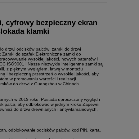
i, cyfrowy bezpieczny ekran
lokada klamki
do drzwi odcisków palców; zamki do drzwi
; Zamki do szafek;Elektroniczne zamki do
racowywanie wysokiej jakości, nowych patentów i
FCC ISO9001 i Nasze niezwykłe inteligentne zamki są
ralii, z pięknym wyglądem, łatwą w montażu
ną i bezpieczną przestrzeń o wysokiej jakości, aby
ntom w promowaniu wartości i realizacji
zamków do drzwi z Guangzhou w Chinach.
pilarnych w 2019 roku. Posiada uproszczony wygląd i
cisk palca, aby odblokować w jednym kroku.Zapewni
ównież do drzwi drewnianych i antywłamaniowych,
tooth, odblokowanie odcisków palców, kod PIN, karta,