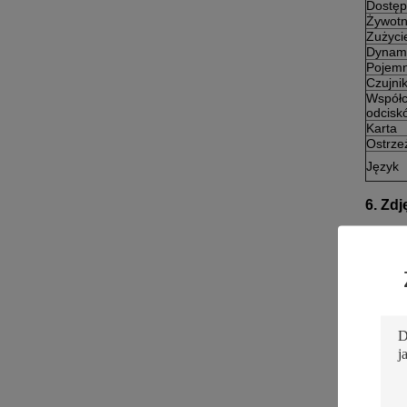
Dostęp
Żywotn
Zużycie
Dynami
Pojemn
Czujni
Współc
odcisk
Karta
Ostrze
Język
6. Zd