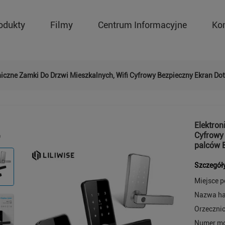
odukty
Filmy
Centrum Informacyjne
Ko
niczne Zamki Do Drzwi Mieszkalnych, Wifi Cyfrowy Bezpieczny Ekran D
Elektron
Cyfrowy
palców B
Szczegół
Miejsce 
Nazwa h
Orzeczni
Numer mo