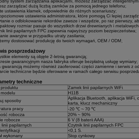
odny system zarządzania aplikacjami, możesz zarządzać inteligentnym
esz zarządzać dużą liczbą zamków za pomocą jednego telefonu;
ste ustawienia klamek, odpowiednie do różnych scenariuszy;
opoziomowe ustawienia administratora, które pomogą Ci lepiej zarządz
ytanie o odblokowanie rekordów zawsze i wszędzie, po raz pierwszy, 
paktowy rozmiar pasuje do wszystkich drzwi drewnianych i metalowych
nik linii papilarnych FPC zapewnia najwyższy poziom bezpieczeństwa;
lanie awaryjne w przypadku utraty zasilania;
żemy dostosować produkcję do twoich wymagań, OEM / ODM;
rwis posprzedażowy
stkie elementy są objęte 2-letnią gwarancją;
kresie gwarancyjnym nasza fabryka oferuje bezpłatną usługę wymiany;
a gwarancją możemy również zaoferować części zamienne i serwis z o
arcie techniczne będzie oferowane w ramach całego serwisu posprze
rametry techniczne
produktu
Zamek linii papilarnych WiFi
 modelu
H11B
Aplikacja Bluetooth, aplikacja WiFi, 
uj sposoby
karta, klucz mechaniczny
atura pracy
-20 ℃ ~ 70 ℃
ność robocza
20% ~ 90%
ie robocze
6 V (8 baterii AAA)
 linii papilarnych
Czytnik linii papilarnych FPC
entyfikacji
<0,1 S.
ał wykonany
Stop cynkowy