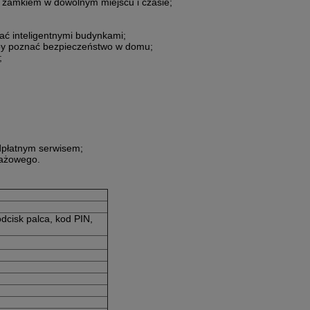
 zamkiem w dowolnym miejscu i czasie;
ać inteligentnymi budynkami;
aby poznać bezpieczeństwo w domu;
;
dpłatnym serwisem;
dażowego.
odcisk palca, kod PIN,