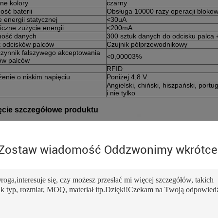
ne kolory
czarny
ość baterii
Obsługa 10000 razy operacji bloko
 energii statycznej
<30uA
czne zużycie energii
<200mA
ość danych
300 sztuk danych do odcisku palca +
k odcisków palców
Czujnik półprzewodnikowy
zynnik fałszywego akceptowania
<0,00003%
ów palców
RFID
żenie o niskim napięciu
Poniżej 4,8 V.
Angielski, chiński, hiszpański, portug
i nie tylko
jęcie szczegółowe produktu
Zostaw wiadomość Oddzwonimy wkrótce