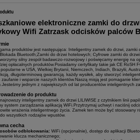
roduktu
szkaniowe elektroniczne zamki do drzw
ykowy Wifi Zatrzask odcisków palców B
irmie
gama produktów jest następująca: Inteligentny zamek do drzwi, zamki 
;Blokada Bluetooth;Zamki do drzwi hotelowych; Cyfrowe zamki do drzwi
Tworzymy silny zespół badawczo-rozwojowy i poświęcamy energię na op
dziej opłacalnych produktów.Posiadamy certyfikaty takie jak CE RoSH 
popularne w USA, Wielkiej Brytanii, Niemczech, Indiach, Brazylii, Aust
kcją, długoterminową gwarancją. każdy wysiłek, aby stworzyć inteligent
 zaufanie i wsparcie naszych klientów.Naszą misją jest pomaganie klie
.Jesteśmy jednym z największych od lat producentów inteligentnych 
rowadzenie do produktu
 najnowszy inteligentny zamek do drzwi LILIWISE z czytnikiem linii pa
y system zarządzania aplikacją WiFi.Przytrzymaj uchwyt i naciśnij od
owite wrażenia inteligentnego życia. Zamek ten może być stosowany r
 do wszystkich rodzajów wpustów.
ówna cecha
posobów odblokowania:
WiFi (opcjonalnie), dostęp do aplikacji Blue
owanie klucza mechanicznego;