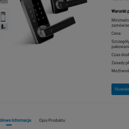
Warunki p
Minimaln
zamówien
Cena:
Szczegół
pakowani
Czas dos
Zasady pł
Możliwoś
Skontakt
ółowe Informacje
Opis Produktu