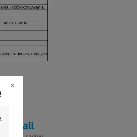
wania i odblokowywania
 hasło + karta
alski, francuski, malajski
!