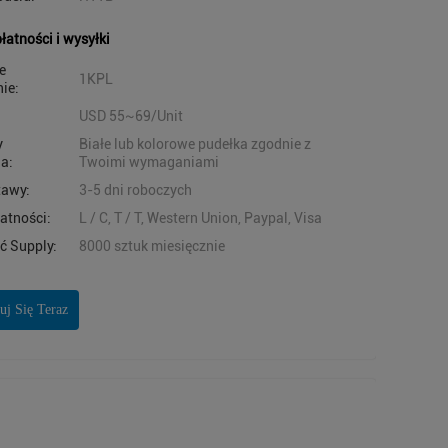
łatności i wysyłki
e
1KPL
ie:
USD 55~69/Unit
y
Białe lub kolorowe pudełka zgodnie z
a:
Twoimi wymaganiami
tawy:
3-5 dni roboczych
atności:
L / C, T / T, Western Union, Paypal, Visa
ć Supply:
8000 sztuk miesięcznie
uj Się Teraz