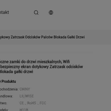
ntakt
otykowy Zatrzask Odcisków Palców Blokada Gałki Drzwi
iczne zamki do drzwi mieszkalnych, Wifi
 bezpieczny ekran dotykowy Zatrzask odcisków
lokada gałki drzwi
y Produktu
pochodzenia:
CHINY
andlowa:
LILIWISE
ctwo:
CE，RoHS，FCC
delu:
H11B