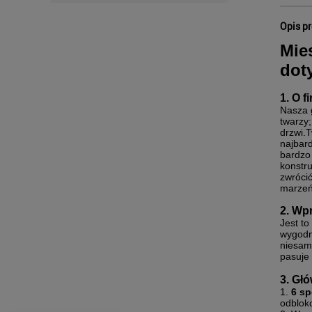
Opis p
Mie
dot
1. O f
Nasza 
twarzy
drzwi.
najbar
bardzo 
konstru
zwrócić
marzeń
2. Wp
Jest to
wygodn
niesam
pasuje
3. Gł
1.
6 s
odblok