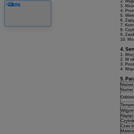
2. Wyg
3. Moż
4. Pro
5. Wiel
6. Zap
7. Kom
8. Czyt
9. Zasi
10. Mo
4. Se
1. Wszy
2. W o
3. Poz
4. Wsp
5. Pa
Nazwa 
Numer
Odblok
Temper
Wilgot
Napięc
Czytnik
Czas id
Materi