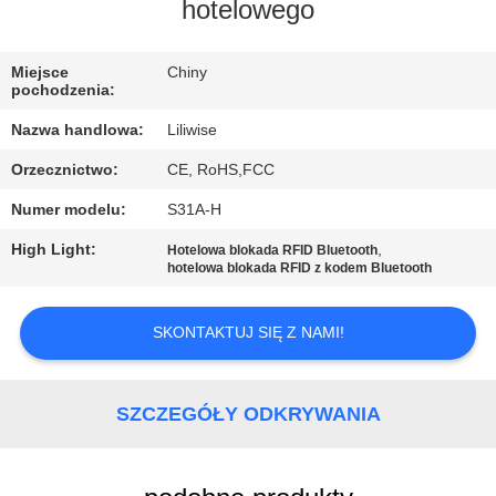
KONTROLA
hotelowego
JAKOŚCI
Miejsce
Chiny
pochodzenia:
SKONTAKTUJ
Nazwa handlowa:
Liliwise
SIĘ
Orzecznictwo:
CE, RoHS,FCC
Z
Numer modelu:
S31A-H
NAMI
High Light:
,
Hotelowa blokada RFID Bluetooth
hotelowa blokada RFID z kodem Bluetooth
AKTUALNOŚCI
SKONTAKTUJ SIĘ Z NAMI!
NEWS
SZCZEGÓŁY ODKRYWANIA
SITEMAP