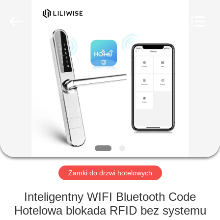
Guangzhou
Light
Source
Electronics
Technology
Limited.
All
Rights
DOM
Reserved.
PRODUKTY
O
NAS
WYCIECZKA
PO
Zamki do drzwi hotelowych
FABRYCE
Inteligentny WIFI Bluetooth Code
Hotelowa blokada RFID bez systemu