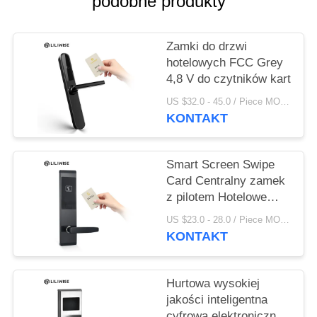
podobne produkty
POLITYKA
PRYWATNOŚCI
Zamki do drzwi
hotelowych FCC Grey
4,8 V do czytników kart
US $32.0 - 45.0 / Piece MOQ:1 szt
KONTAKT
Smart Screen Swipe
Card Centralny zamek
z pilotem Hotelowe
zamki drzwi ze stopu
US $23.0 - 28.0 / Piece MOQ:1 szt.
cynku
KONTAKT
Hurtowa wysokiej
jakości inteligentna
cyfrowa elektroniczna