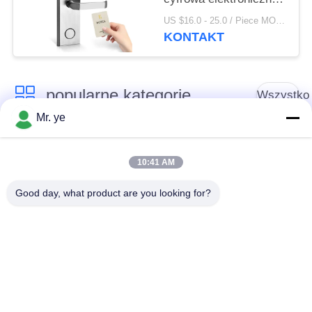
blokada hotelu RFID z
US $16.0 - 25.0 / Piece MOQ:1
bezpłatnym systemem
KONTAKT
popularne kategorie
Wszystko
Mr. ye
Elektroniczne zamki
Blokada drzwi
do drzwi
odcisków palców
10:41 AM
Good day, what product are you looking for?
Blokada drzwi
Blokada drzwi
rozpoznawania
aparatu
twarzy
Automatyczna
Blokada drzwi
blokada drzwi
Bluetooth