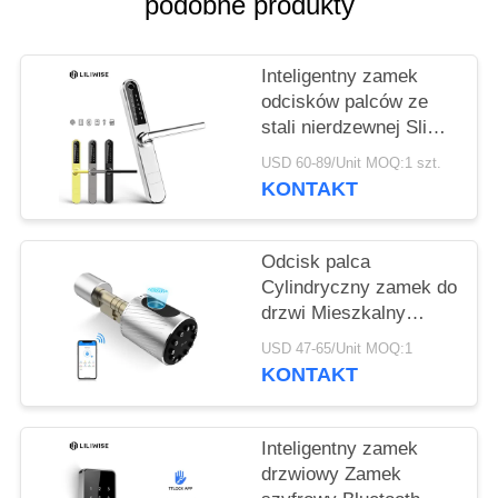
POLITYKA
podobne produkty
PRYWATNOŚCI
Inteligentny zamek
odcisków palców ze
stali nierdzewnej Slim
Wifi Bluetooth Remote
USD 60-89/Unit MOQ:1 szt.
Control
KONTAKT
Odcisk palca
Cylindryczny zamek do
drzwi Mieszkalny
Regulowany kod karty
USD 47-65/Unit MOQ:1
Bluetooth Blokada
KONTAKT
klawiszy
Inteligentny zamek
drzwiowy Zamek