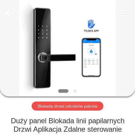
Guangzhou
Light
Source
Electronics
Technology
Limited.
All
Rights
DOM
Reserved.
PRODUKTY
O
NAS
WYCIECZKA
PO
Blokada drzwi odcisków palców
FABRYCE
Duży panel Blokada linii papilarnych
Drzwi Aplikacja Zdalne sterowanie