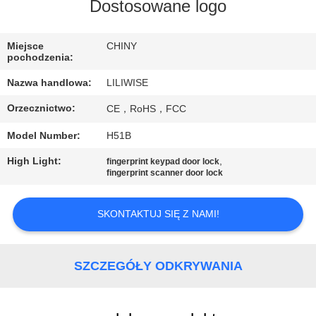
KONTROLA
Dostosowane logo
JAKOŚCI
Miejsce
CHINY
pochodzenia:
SKONTAKTUJ
Nazwa handlowa:
LILIWISE
SIĘ
Orzecznictwo:
CE，RoHS，FCC
Z
Model Number:
H51B
NAMI
High Light:
,
fingerprint keypad door lock
fingerprint scanner door lock
AKTUALNOŚCI
SKONTAKTUJ SIĘ Z NAMI!
NEWS
SZCZEGÓŁY ODKRYWANIA
SITEMAP