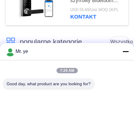
szyfrowy Bluetooth
Zamek szyfrowy z
USD 55-69/Unit MOQ:1KPL
kluczem głównym
KONTAKT
popularne kategorie
Wszystko
Mr. ye
Elektroniczne zamki
Blokada drzwi
do drzwi
odcisków palców
7:29 AM
Good day, what product are you looking for?
Blokada drzwi
Blokada drzwi
rozpoznawania
aparatu
twarzy
Automatyczna
Blokada drzwi
blokada drzwi
Bluetooth