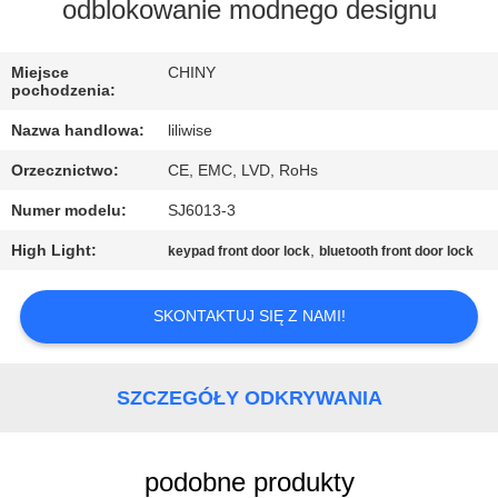
KONTROLA
odblokowanie modnego designu
JAKOŚCI
Miejsce
CHINY
pochodzenia:
SKONTAKTUJ
Nazwa handlowa:
liliwise
SIĘ
Orzecznictwo:
CE, EMC, LVD, RoHs
Z
Numer modelu:
SJ6013-3
NAMI
High Light:
,
keypad front door lock
bluetooth front door lock
AKTUALNOŚCI
SKONTAKTUJ SIĘ Z NAMI!
NEWS
SZCZEGÓŁY ODKRYWANIA
SITEMAP
podobne produkty