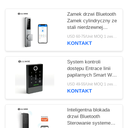
POLITYKA
PRYWATNOŚCI
Zamek drzwi Bluetooth
Zamek cylindryczny ze
stali nierdzewnej
Odcisk palca
USD 60-75/Unit MOQ:1 zestaw
Odblokowanie klucza
KONTAKT
System kontroli
dostępu Entrace linii
papilarnych Smart WiFi
Bluetooth
USD 49-55/Unit MOQ:1 zestawy
KONTAKT
Inteligentna blokada
drzwi Bluetooth
Sterowanie systemem