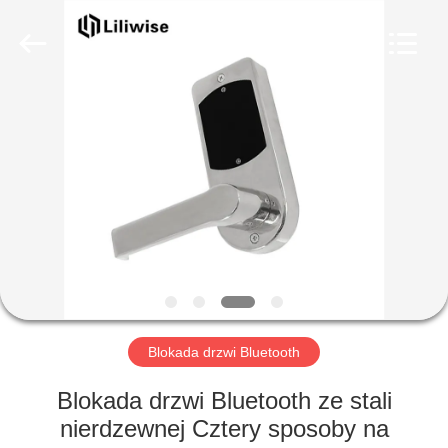
Guangzhou
Light
Source
Electronics
Technology
Limited.
All
Rights
DOM
Reserved.
PRODUKTY
O
NAS
WYCIECZKA
PO
Blokada drzwi Bluetooth
FABRYCE
Blokada drzwi Bluetooth ze stali
nierdzewnej Cztery sposoby na