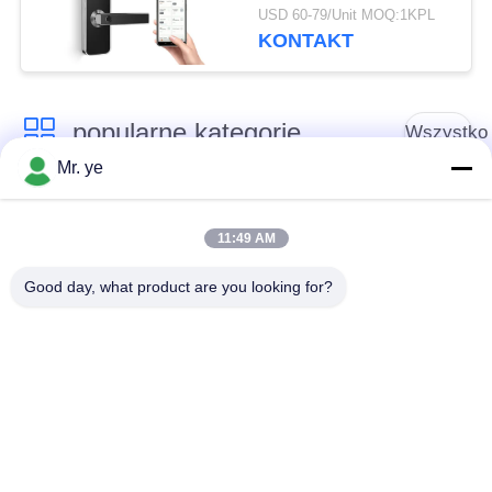
aplikacji Tuya do
USD 60-79/Unit MOQ:1KPL
użytku domowego
KONTAKT
popularne kategorie
Wszystko
Mr. ye
Elektroniczne zamki
Blokada drzwi
do drzwi
odcisków palców
11:49 AM
Good day, what product are you looking for?
Blokada drzwi
Blokada drzwi
rozpoznawania
aparatu
twarzy
Automatyczna
Blokada drzwi
blokada drzwi
Bluetooth