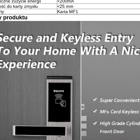
czne zużycie energii
<200mA
ość do karty zmysłu
<25 mm
rty
Karta MF1
y produktu