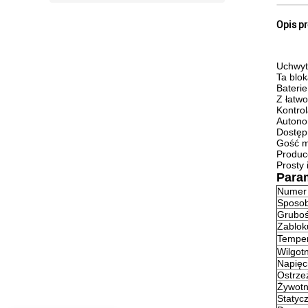
Opis p
Uchwyt
Ta blo
Baterie
Z łatwo
Kontrol
Autono
Dostęp
Gość m
Produce
Prosty 
Para
Numer
Sposob
Gruboś
Zablok
Temper
Wilgot
Napięc
Ostrze
Żywotn
Statycz