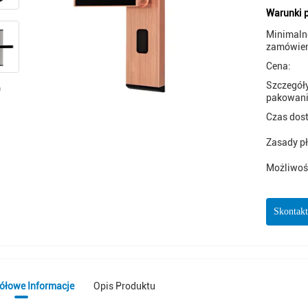
Warunki p
Minimaln
zamówien
Cena:
Szczegół
pakowani
Czas dos
Zasady pł
Możliwoś
Skontakt
ółowe Informacje
Opis Produktu