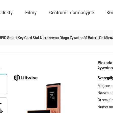
odukty
Filmy
Centrum Informacyjne
Ko
RFID Smart Key Card Stal Nierdzewna Długa Żywotność Baterii Do Mies
Blokada
żywotnoś
Szczegół
Miejsce 
Nazwa h
Orzeczni
Numer mo