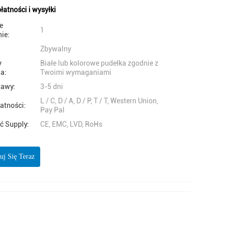
łatności i wysyłki
e
1
ie:
Zbywalny
y
Białe lub kolorowe pudełka zgodnie z
a:
Twoimi wymaganiami
tawy:
3-5 dni
L / C, D / A, D / P, T / T, Western Union,
atności:
Pay Pal
ć Supply:
CE, EMC, LVD, RoHs
uj Się Teraz