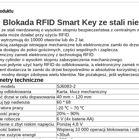
roduktu
Blokada RFID Smart Key ze stali ni
 ze stali nierdzewnej o wysokim stopniu bezpieczeństwa z centralnym 
kada może działać przy użyciu RFID.
 wytrzymują do 10000 otworów lub do 2 lat.
ścią zastępuje istniejące mechaniczne lub elektroniczne zamki do drzwi
a dostępu do pokoi gościnnych, części wspólnych i zaplecza.
miczny zamek elektroniczny z technologią RFID.
ny cylinder o wysokim stopniu zabezpieczenia mechanicznego.
usi jedynie użyć karty RFID do odblokowania, a elektroniczny zamek 
nt dostarcza te zamki do drzwi bezpośrednio w absolutnie korzystnej 
i modny design zdobywa wielu klientów.
Nie pożałujesz, jeśli wybierzes
metry techniczne
 modelu
SJ6083-2
y odblokowania
Karta, klucz mechaniczny
ć drzwi w celu dopasowania
40 mm ~ 120 mm
uj typ nadwozia
60 * 68
atura pracy
-20 ℃ ~ 70 ℃
ność pracy
20% ~ 90%
ie robocze
6 V (4x baterie AA)
żenie o zbyt niskim napięciu
Poniżej 4,8 V.
ość baterii
Wspieraj 10 000 operacji blokowania i o
ne zużycie energii
<30uA