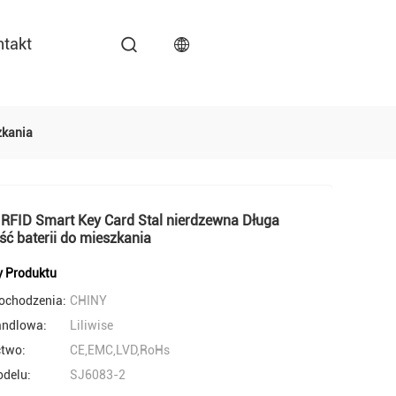
ntakt
zkania
 RFID Smart Key Card Stal nierdzewna Długa
ć baterii do mieszkania
y Produktu
pochodzenia:
CHINY
andlowa:
Liliwise
ctwo:
CE,EMC,LVD,RoHs
delu:
SJ6083-2