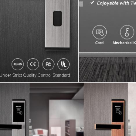
Zostaw wiadomość Oddzwonimy wkrótce