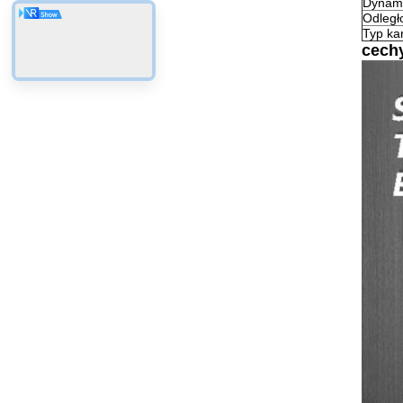
Dynami
Odległ
Typ ka
cech