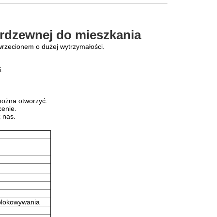
erdzewnej do mieszkania
wrzecionem o dużej wytrzymałości.
.
można otworzyć.
cenie.
z nas.
dblokowywania