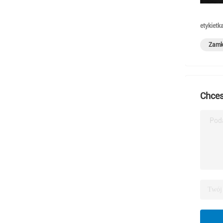
etykietka
Zamki
Chces
Poda