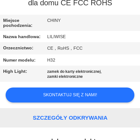
KONTROLA
dla domu CE FCC ROHS
JAKOŚCI
Miejsce
CHINY
pochodzenia:
SKONTAKTUJ
Nazwa handlowa:
LILIWISE
SIĘ
Orzecznictwo:
CE，RoHS，FCC
Z
Numer modelu:
H32
NAMI
High Light:
,
zamek do karty elektronicznej
zamki elektroniczne
AKTUALNOŚCI
SKONTAKTUJ SIĘ Z NAMI!
NEWS
SZCZEGÓŁY ODKRYWANIA
SITEMAP