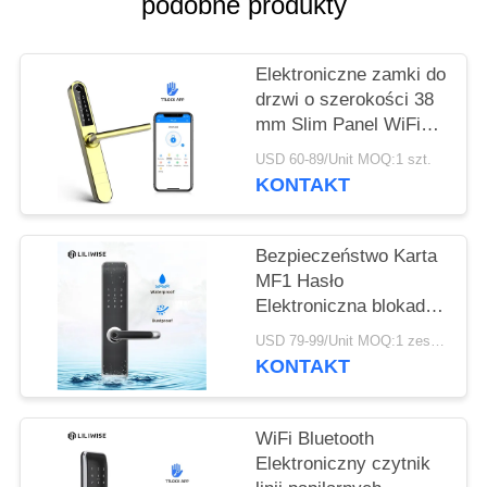
POLITYKA
podobne produkty
PRYWATNOŚCI
Elektroniczne zamki do
drzwi o szerokości 38
mm Slim Panel WiFi
APP Dostęp Karta MF1
USD 60-89/Unit MOQ:1 szt.
13,56 Hz
KONTAKT
Bezpieczeństwo Karta
MF1 Hasło
Elektroniczna blokada
drzwi Wodoodporna
USD 79-99/Unit MOQ:1 zestaw
KONTAKT
WiFi Bluetooth
Elektroniczny czytnik