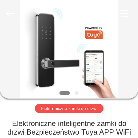
Guangzhou
Light
Source
Electronics
Technology
Limited.
All
Rights
DOM
Reserved.
PRODUKTY
O
NAS
WYCIECZKA
PO
Elektroniczne zamki do drzwi
FABRYCE
Elektroniczne inteligentne zamki do
drzwi Bezpieczeństwo Tuya APP WiFi