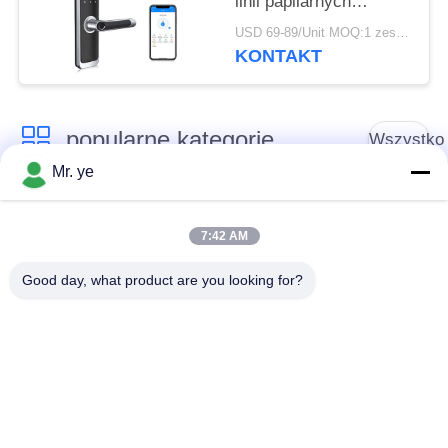
linii papilarnych
Cyfrowy zamek
USD 69-89/Unit MOQ:1 zestaw
Inteligentny do
KONTAKT
zamieszkania
popularne kategorie
Wszystko
Mr. ye
Elektroniczne zamki
Blokada drzwi
do drzwi
odcisków palców
7:42 AM
Good day, what product are you looking for?
Blokada drzwi
Blokada drzwi
rozpoznawania
aparatu
twarzy
Automatyczna
Blokada drzwi
blokada drzwi
Bluetooth